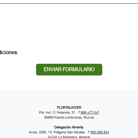
iciones.
ENVIAR FORMULARIO
FLORTALINVER
Pol. Ind. C/ Holanda, 31 · T
968 477 047
30890 Puerto Lumbreras, Murcia
Delegación Almería:
Avda. 2005, 13. Polígono San Nicolas · T
950 595 834
04745 La Mojonera, Almería