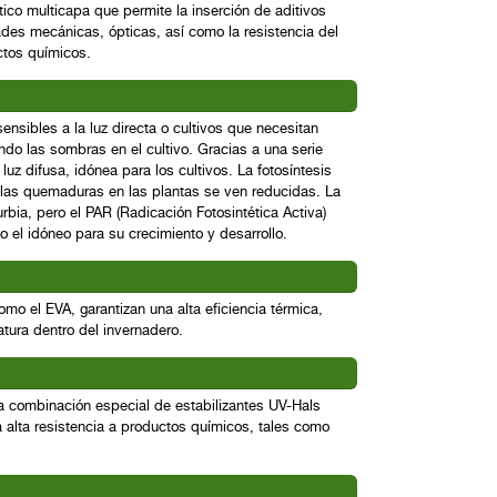
co multicapa que permite la inserción de aditivos
ades mecánicas, ópticas, así como la resistencia del
ctos químicos.
sensibles a la luz directa o cultivos que necesitan
ndo las sombras en el cultivo. Gracias a una serie
z difusa, idónea para los cultivos. La fotosíntesis
y las quemaduras en las plantas se ven reducidas. La
urbia, pero el PAR (Radicación Fotosintética Activa)
do el idóneo para su crecimiento y desarrollo.
mo el EVA, garantizan una alta eficiencia térmica,
tura dentro del invernadero.
combinación especial de estabilizantes UV-Hals
a alta resistencia a productos químicos, tales como