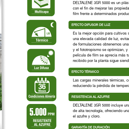
DELTALENE 3SR 5000 es un plásti
con el fin de mejorar las propied
film frente a determinados produ
EFECTO DIFUSOR DE LUZ
Es la mejor opción para cultivos 
una elevada calidad de luz, evita
de formulaciones obtenemos una lu
y el fototropismo se optimizan, 
película de film se aprecia más t
recibido por la planta sigue sien
EFECTO TÉRMICO
Las cargas minerales térmicas, co
reduciendo la pérdida de tempera
RESISTENCIA AL AZUFRE
DELTALENE 3SR 5000 incluye una 
de alta tecnología, ofreciendo un
el azufre y cloro.
GARANTÍA DE DURACIÓN