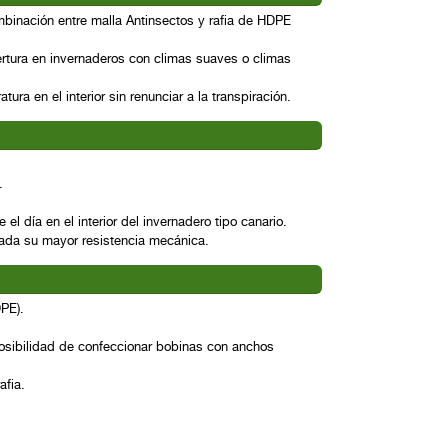
binación entre malla Antinsectos y rafia de HDPE
tura en invernaderos con climas suaves o climas
tura en el interior sin renunciar a la transpiración.
.
el día en el interior del invernadero tipo canario.
 dada su mayor resistencia mecánica.
DPE).
osibilidad de confeccionar bobinas con anchos
afia.